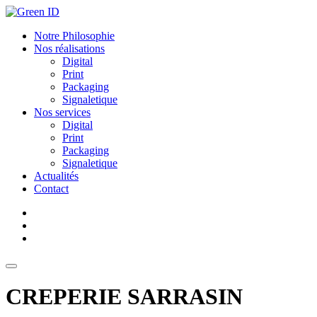
Aller
au
Notre Philosophie
contenu
Nos réalisations
Digital
Print
Packaging
Signaletique
Nos services
Digital
Print
Packaging
Signaletique
Actualités
Contact
CREPERIE SARRASIN